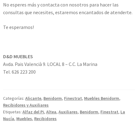
No esperes más y contacta con nosotros para hacer las
consultas que necesites, estaremos encantados de atenderte.
Te esperamos!
D&D MUEBLES
Avda. Pais Valencià 9. LOCAL 8 – C.C. La Marina
Tel. 626 223 200
Categorías:
Alicante
,
Benidorm
,
Finestrat
,
Muebles Benidorm
,
Recibidores y Auxiliares
Etiquetas:
Alfaz del Pi
,
Altea
,
Auxiliares
,
Benidorm
,
Finestrat
,
La
Nucía
,
Muebles
,
Recibidores