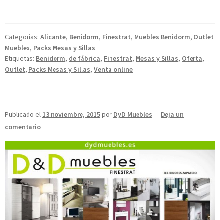
Categorías:
Alicante
,
Benidorm
,
Finestrat
,
Muebles Benidorm
,
Outlet
Muebles
,
Packs Mesas y Sillas
Etiquetas:
Benidorm
,
de fábrica
,
Finestrat
,
Mesas y Sillas
,
Oferta
,
Outlet
,
Packs Mesas y Sillas
,
Venta online
Publicado el
13 noviembre, 2015
por
DyD Muebles
—
Deja un
comentario