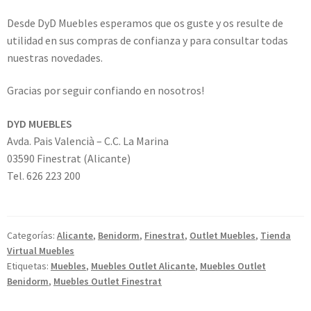
Desde DyD Muebles esperamos que os guste y os resulte de
utilidad en sus compras de confianza y para consultar todas
nuestras novedades.
Gracias por seguir confiando en nosotros!
DYD MUEBLES
Avda. Pais Valencià – C.C. La Marina
03590 Finestrat (Alicante)
Tel. 626 223 200
Categorías:
Alicante
,
Benidorm
,
Finestrat
,
Outlet Muebles
,
Tienda
Virtual Muebles
Etiquetas:
Muebles
,
Muebles Outlet Alicante
,
Muebles Outlet
Benidorm
,
Muebles Outlet Finestrat