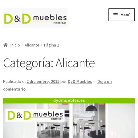
Ir
Ir
Menú
a
al
la
contenido
navegación
Sofás
Inicio
Alicante
Página 2
Sofás Cama
Categoría:
Alicante
Muebles de Salón
Publicado el
2 diciembre, 2015
por
DyD Muebles
—
Deja un
Expan
Descanso
comentario
el
menú
Dormitorios Juveniles
hijo