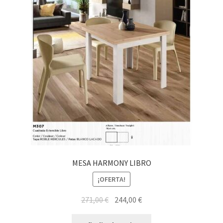
MESA HARMONY LIBRO
¡OFERTA!
El
El
271,00
€
244,00
€
precio
precio