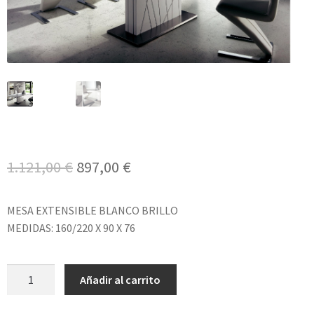
El
El
1.121,00
€
897,00
€
precio
precio
MESA EXTENSIBLE BLANCO BRILLO
original
actual
MEDIDAS: 160/220 X 90 X 76
era:
es:
1.121,00 €.
897,00 €.
MESA
Añadir al carrito
DE
COMEDOR