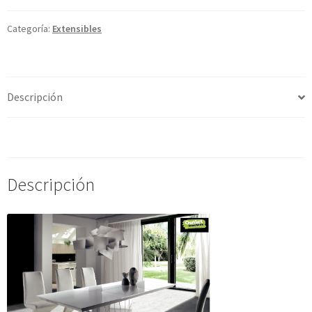
EXTENSIBLE
MOD.
Categoría:
Extensibles
IMPE
cantidad
Descripción
Valoraciones (0)
Descripción