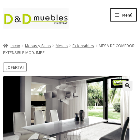
Ir
Ir
Menú
a
al
la
contenido
navegación
Sofás
Inicio
Mesas y Sillas
Mesas
Extensibles
MESA DE COMEDOR
EXTENSIBLE MOD. IMPE
Sofás Cama
¡OFERTA!
Muebles de Salón
Expan
Descanso
el
menú
Dormitorios Juveniles
hijo