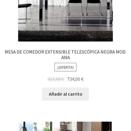
MESA DE COMEDOR EXTENSIBLE TELESCÓPICA NEGRA MOD.
ANA
¡OFERTA!
El
El
917,00
€
734,00
€
precio
precio
original
actual
Añadir al carrito
era:
es:
917,00 €.
734,00 €.