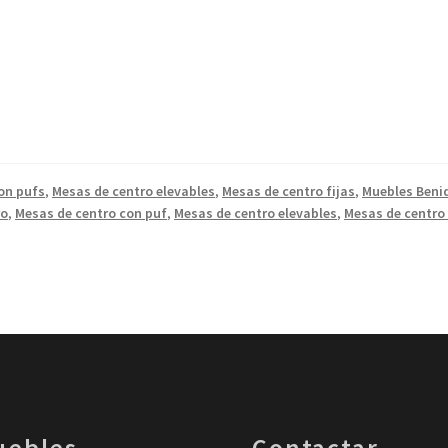
on pufs
,
Mesas de centro elevables
,
Mesas de centro fijas
,
Muebles Beni
ro
,
Mesas de centro con puf
,
Mesas de centro elevables
,
Mesas de centro 
uebles
Contactar