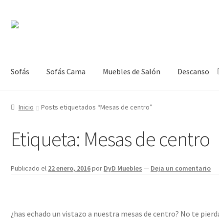
Ir
Ir
a
al
la
contenido
navegación
Sofás
Sofás Cama
Muebles de Salón
Descanso
Inicio
Posts etiquetados “Mesas de centro”
Etiqueta:
Mesas de centro
Publicado el
22 enero, 2016
por
DyD Muebles
—
Deja un comentario
¿has echado un vistazo a nuestra mesas de centro? No te pierd