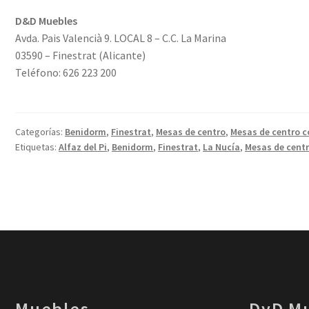
D&D Muebles
Avda. Pais Valencià 9. LOCAL 8 – C.C. La Marina
03590 – Finestrat (Alicante)
Teléfono: 626 223 200
Categorías:
Benidorm
,
Finestrat
,
Mesas de centro
,
Mesas de centro c
Etiquetas:
Alfaz del Pi
,
Benidorm
,
Finestrat
,
La Nucía
,
Mesas de cent
Muebles
DyD M