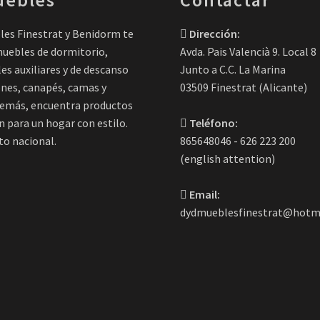
es Finestrat y Benidorm te
Dirección:
uebles de dormitorio,
Avda. Pais Valencià 9. Local 8
es auxiliares y de descanso
Junto a C.C. La Marina
nes, canapés, camas y
03509 Finestrat (Alicante)
demás, encuentra productos
n para un hogar con estilo.
Teléfono:
o nacional.
865648046 - 626 223 200
(english attention)
Email:
dydmueblesfinestrat@hotm