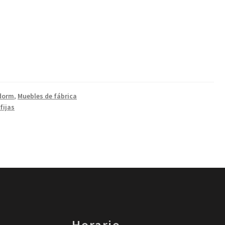
dorm
,
Muebles de fábrica
fijas
Horario