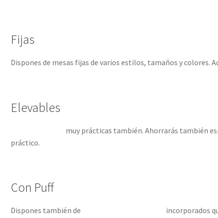
Fijas
Dispones de mesas fijas de varios estilos, tamaños y colores. A
Elevables
Mesas elevables
muy prácticas también. Ahorrarás también esp
práctico.
Con Puff
Dispones también de
mesas de centro con puff
incorporados que